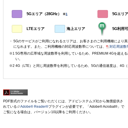
5Gエリア（28GHz）
5Gエリア（
※
1
LTEエリア
海上エリア
5G利用
5Gのサービスがご利用になれるエリアは、お客さまのご利用機種により
になれます。また、ご利用機種の対応周波数帯については、
対応周波数
5G専用の広帯域な周波数帯を利用しているため、PREMIUM 4Gを超
い。
4G（LTE）と同じ周波数帯を利用しているため、5Gの通信速度は、4G（
PDF形式のファイルをご覧いただくには、アドビシステムズ社から無償提供さ
れている
Adobe® Reader®
プラグインが必要です。「Adobe® Acrobat®」で
ご覧になる場合は、バージョン10以降をご利用ください。