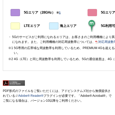
5Gエリア（28GHz）
5Gエリア（
※
1
LTEエリア
海上エリア
5G利用
5Gのサービスがご利用になれるエリアは、お客さまのご利用機種により
になれます。また、ご利用機種の対応周波数帯については、
対応周波数
5G専用の広帯域な周波数帯を利用しているため、PREMIUM 4Gを超
い。
4G（LTE）と同じ周波数帯を利用しているため、5Gの通信速度は、4G（
PDF形式のファイルをご覧いただくには、アドビシステムズ社から無償提供さ
れている
Adobe® Reader®
プラグインが必要です。「Adobe® Acrobat®」で
ご覧になる場合は、バージョン10以降をご利用ください。