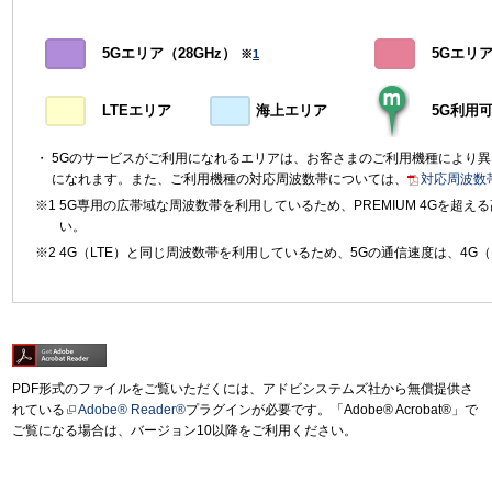
5Gエリア（28GHz）
5Gエリア（
※
1
LTEエリア
海上エリア
5G利用
5Gのサービスがご利用になれるエリアは、お客さまのご利用機種により
になれます。また、ご利用機種の対応周波数帯については、
対応周波数
5G専用の広帯域な周波数帯を利用しているため、PREMIUM 4Gを超
い。
4G（LTE）と同じ周波数帯を利用しているため、5Gの通信速度は、4G（
PDF形式のファイルをご覧いただくには、アドビシステムズ社から無償提供さ
れている
Adobe® Reader®
プラグインが必要です。「Adobe® Acrobat®」で
ご覧になる場合は、バージョン10以降をご利用ください。