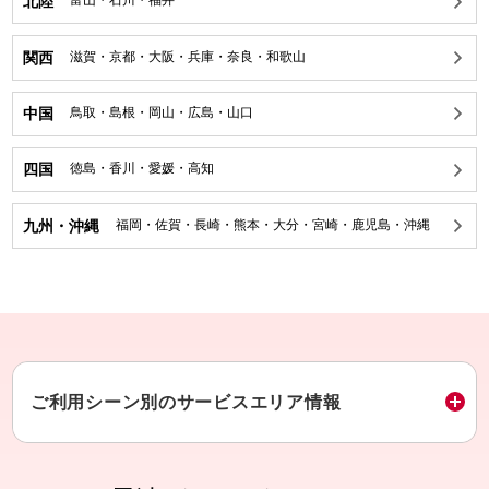
北陸
富山
・
石川
・
福井
関西
滋賀
・
京都
・
大阪
・
兵庫
・
奈良
・
和歌山
中国
鳥取
・
島根
・
岡山
・
広島
・
山口
四国
徳島
・
香川
・
愛媛
・
高知
九州・沖縄
福岡
・
佐賀
・
長崎
・
熊本
・
大分
・
宮崎
・
鹿児島
・
沖縄
ご利用シーン別のサービスエリア情報