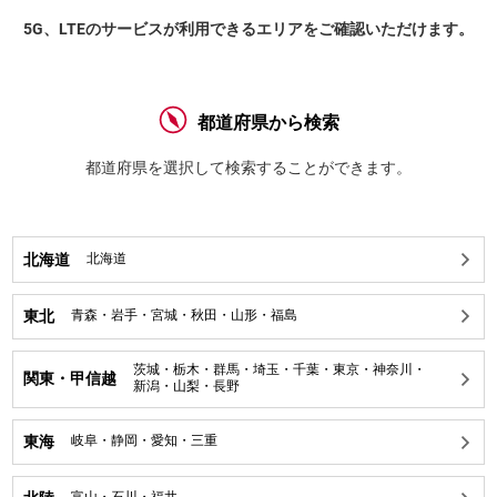
5G、LTEのサービスが利用できるエリアをご確認いただけます。
都道府県から検索
都道府県を選択して検索することができます。
北海道
北海道
東北
青森
・
岩手
・
宮城
・
秋田
・
山形
・
福島
茨城
・
栃木
・
群馬
・
埼玉
・
千葉
・
東京
・
神奈川
・
関東・甲信越
新潟
・
山梨
・
長野
東海
岐阜
・
静岡
・
愛知
・
三重