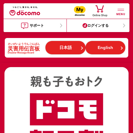
MENU
サポート
ログインする
日本語
English
災害用伝言板
Disaster Message Board